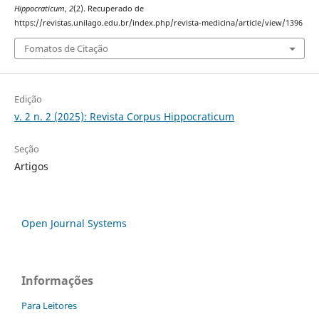
Hippocraticum
,
2
(2). Recuperado de
https://revistas.unilago.edu.br/index.php/revista-medicina/article/view/1396
Fomatos de Citação
Edição
v. 2 n. 2 (2025): Revista Corpus Hippocraticum
Seção
Artigos
Open Journal Systems
Informações
Para Leitores