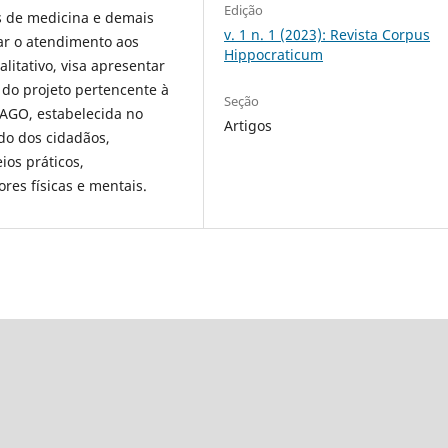
Edição
es de medicina e demais
v. 1 n. 1 (2023): Revista Corpus
rar o atendimento aos
Hippocraticum
alitativo, visa apresentar
 do projeto pertencente à
Seção
AGO, estabelecida no
Artigos
ado dos cidadãos,
ios práticos,
es físicas e mentais.