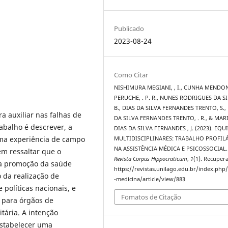
Publicado
2023-08-24
Como Citar
NISHIMURA MEGIANI, , I., CUNHA MENDO
PERUCHE, . P. R., NUNES RODRIGUES DA SI
B., DIAS DA SILVA FERNANDES TRENTO, S.,
a auxiliar nas falhas de
DA SILVA FERNANDES TRENTO, . R., & MAR
rabalho é descrever, a
DIAS DA SILVA FERNANDES , J. (2023). EQU
uma experiência de campo
MULTIDISCIPLINARES: TRABALHO PROFIL
NA ASSISTÊNCIA MÉDICA E PSICOSSOCIAL.
m ressaltar que o
Revista Corpus Hippocraticum
,
1
(1). Recuper
m a promoção da saúde
https://revistas.unilago.edu.br/index.php/
o da realização de
-medicina/article/view/883
políticas nacionais, e
Fomatos de Citação
 para órgãos de
tária. A intenção
estabelecer uma