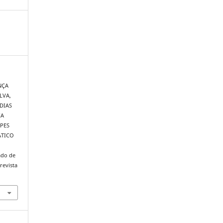
NÇA
LVA,
 DIAS
IA
IPES
ÁTICO
ado de
revista